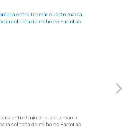
de 2026
as
de 2026
las
2026
as
2026
las
 2026
as
ceria entre Unimar e Jacto marca
Unimar realiz
 2026
meira colheita de milho no FarmLab
Graduação co
las
lançamento ed