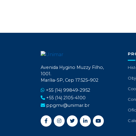
PR
Avenida Hygino Muzzy Filho,
Hist
1001.
Obj
Marília-SP, Cep 17.525–902
Coo
+55 (14) 99849-2952
+55 (14) 2105-4100
Con
ppgmv@unimar.br
Ofíc
Cal