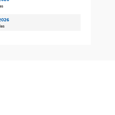
as
2026
las
e 2026
as
e 2026
las
e 2026
as
e 2026
las