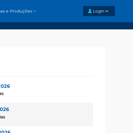
sas e Produções
Login
2026
as
2026
las
2026