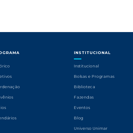
OGRAMA
INSTITUCIONAL
órico
Institucional
etivos
Bolsas e Programas
rdenação
Biblioteca
vênios
Fazendas
ios
Eventos
endários
Blog
Universo Unimar